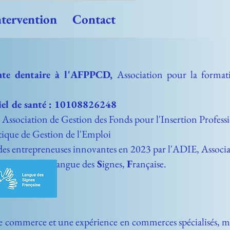
ntervention
Contact
tante dentaire à l'AFPPCD,
Association pour la format
iel de santé : 10108826248
Association de Gestion des Fonds pour l'Insertion Profess
ique de Gestion de l'Emploi
des entrepreneuses innovantes en 2023 par l'ADIE, Associa
iveau A2
en
L
angue des
S
ignes,
F
rançaise.
 de commerce et une expérience
en commerces spécialisés, m