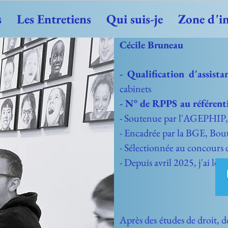
s
Les Entretiens
Qui suis-je
Zone d'i
Cécile Bruneau
- Qualification d'assis
cabinets
- N° de RPPS au référent
- Soutenue par l'AGEPHIP, 
- Encadrée par la BG
E, Bout
- Sélectionnée au concours 
- Depuis avril 2025, j
'ai le
n
Après des études de droit,